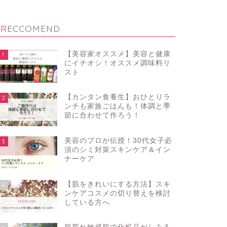
RECCOMEND
【美容家オススメ】美容と健康
1
にイチオシ！オススメ調味料リ
スト
【カンタン食養生】おひとりラ
2
ンチも家族ごはんも！体調と季
節に合わせて作ろう！
美容のプロが伝授！30代女子必
3
須のシミ対策スキンケア＆イン
ナーケア
【肌をきれいにする方法】スキ
4
ンケアコスメの切り替えを検討
している方へ