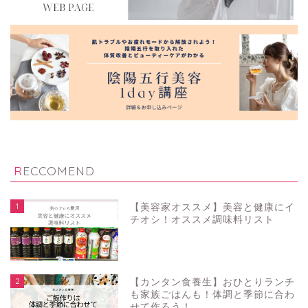
RECCOMEND
1
【美容家オススメ】美容と健康にイ
チオシ！オススメ調味料リスト
2
【カンタン食養生】おひとりランチ
も家族ごはんも！体調と季節に合わ
せて作ろう！