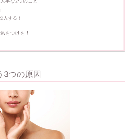
大事な2つのこと
！
投入する！
お気をつけを！
う3つの原因