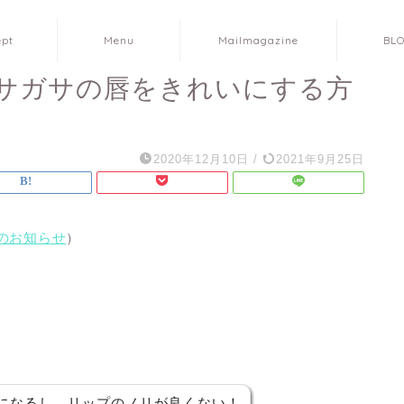
ept
Menu
Mailmagazine
BL
サガサの唇をきれいにする方
2020年12月10日
/
2021年9月25日
のお知らせ
）
になるし、リップのノリが良くない！