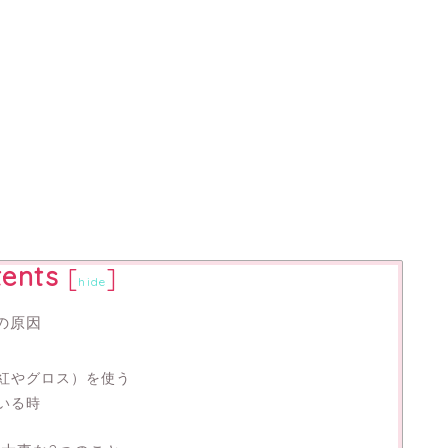
ents
[
]
hide
の原因
紅やグロス）を使う
いる時