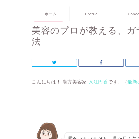
ホーム
Profile
Conc
大人のスキンケア
美容のプロが教える、ガ
法
こんにちは！ 漢方美容家
入江円香
です。（
最新
唇がガサガサだと、見た目も気