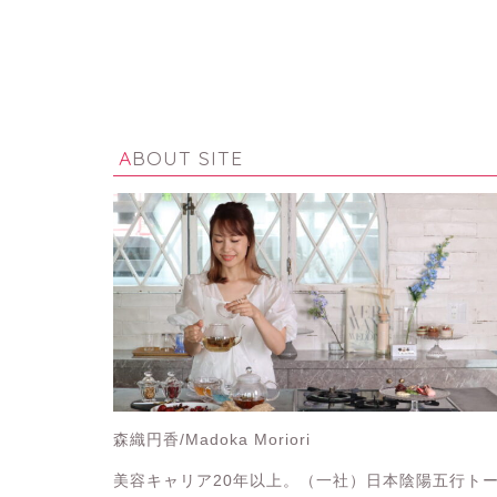
ABOUT SITE
森織円香/Madoka Moriori
美容キャリア20年以上。（一社）日本陰陽五行ト