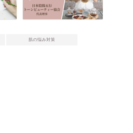
肌の悩み対策
大人のスキ
肌荒れ