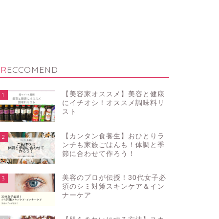
RECCOMEND
【美容家オススメ】美容と健康
1
にイチオシ！オススメ調味料リ
スト
【カンタン食養生】おひとりラ
2
ンチも家族ごはんも！体調と季
節に合わせて作ろう！
美容のプロが伝授！30代女子必
3
須のシミ対策スキンケア＆イン
ナーケア