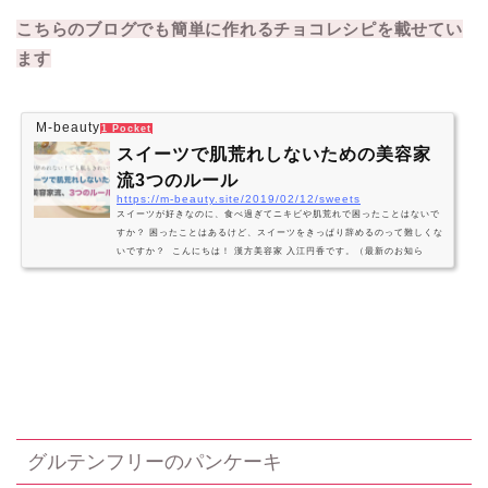
こちらのブログでも簡単に作れるチョコレシピを載せてい
ます
M-beauty
1 Pocket
スイーツで肌荒れしないための美容家
流3つのルール
https://m-beauty.site/2019/02/12/sweets
スイーツが好きなのに、食べ過ぎてニキビや肌荒れで困ったことはないで
すか？ 困ったことはあるけど、スイーツをきっぱり辞めるのって難しくな
いですか？ こんにちは！ 漢方美容家 入江円香です。（最新のお知ら
せ） 今日のブログは美味しくスイーツを食べながらも、肌に影響させない
ためのスイーツとの付き合い方をご紹介します！ スイーツと「こんな付き
合い方」で失敗してきました 実は、わたし。美容の仕事をしてますが、大
のスイーツ好き！ スイーツって美味しいし、幸せな気分にさせてくれるか
らつい…
グルテンフリーのパンケーキ