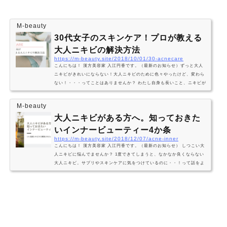
M-beauty
30代女子のスキンケア！プロが教える
大人ニキビの解決方法
https://m-beauty.site/2018/10/01/30-acnecare
こんにちは！ 漢方美容家 入江円香です。（最新のお知らせ）ずっと大人
ニキビがきれいにならない！大人ニキビのために色々やったけど、変わら
ない！・・・ってことはありませんか？ わたし自身も長いこと、ニキビが
治らずニキビのためにスキンケア・エステ・機械・サプリメントと色々や
ったのに、全然きれいにならなくて困っていたひとりでした。（それが美
M-beauty
容とエステの道を志すきっかけになったほど！） すっかりニキビがきれ
大人ニキビがある方へ。知っておきた
いになった今思うのは大人ニキビを解消するには、きれいになるステップ
を知り実践すること…
いインナービューティー4か条
https://m-beauty.site/2018/12/07/acne-inner
こんにちは！ 漢方美容家 入江円香です。（最新のお知らせ） しつこい大
人ニキビに悩んでませんか？ 1度できてしまうと、なかなか良くならない
大人ニキビ。サプリやスキンケアに気をつけているのに・・！って話をよ
く耳にします。 そんな時、ちょっと意識を向けたいのが、食べているもの
やライフスタイルのこと。 もちろん、スキンケアなど外側からのアプロー
チも大切なセルフケアですが大人ニキビができる原因は、身体の中のアン
バランスからくることもありますので食べているものやライフスタイルを
振り返ってみ…