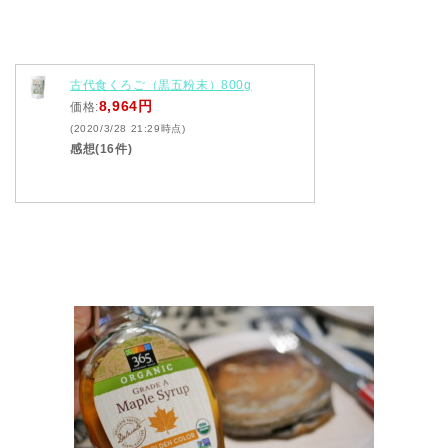
古代食くろご（黒五粉末）800g
8,964円
価格:
(2020/3/28 21:29時点)
感想(16件)