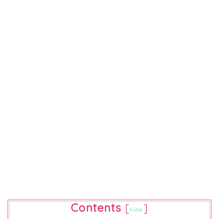
Contents
[
]
hide