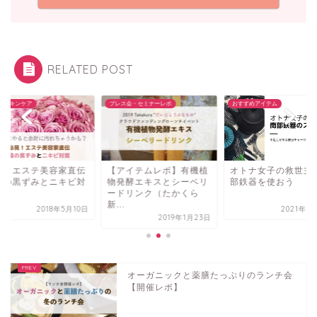
RELATED POST
ス会・セミナーレポ
おすすめアイテム
大人のスキンケア
アイテムレポ】有機植
オトナ女子の救世主！南
必見！エステ美容家
発酵エキスとシーベリ
部鉄器を使おう
【鼻の黒ずみとニキ
ドリンク（たかくら
策】
.
2021年7月10日
2018年5
2019年1月23日
オーガニックと薬膳たっぷりのランチ会
【開催レポ】