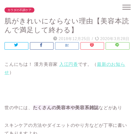
カラダの不調ケア
肌がきれいにならない理由【美容本読
んで満足して終わる】
2018年12月25日
/
2020年3月28日
こんにちは！ 漢方美容家
入江円香
です。（
最新のお知ら
せ
）
世の中には、
たくさんの美容本や美容系雑誌
などがあり
スキンケアの方法やダイエットのやり方などが丁寧に書い
てありますよね。