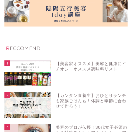
RECCOMEND
1
【美容家オススメ】美容と健康にイ
チオシ！オススメ調味料リスト
2
【カンタン食養生】おひとりランチ
も家族ごはんも！体調と季節に合わ
せて作ろう！
3
美容のプロが伝授！30代女子必須の