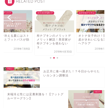
RELATED POST
ダの不調ケア
おすすめアイテム
大人のボディケア
ナプキンのメリットデ
オトナ女子向け！髪と頭
冷房で冷える夏には
リット解説！美容家が
皮がきれいになる3つの
レッチとフットバス
ナプキンを使わない
ヘアケア
果的！
.
2018年11月12日
2018年
2018年4月30日
お正月に食べ過ぎた！？今日からやりた
いカンタン調整法
末端冷え性には足裏刺激を！【フットグ
ルーマーグラン】