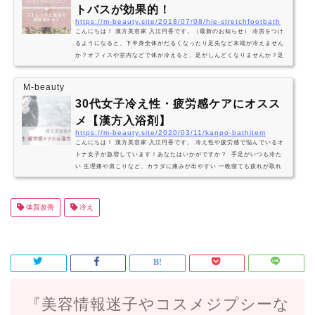
トバスが効果的！
https://m-beauty.site/2018/07/08/hie-stretchfootbath
こんにちは！ 漢方美容家 入江円香です。（最新のお知らせ） 冷房をつけ
るようになると、下半身全体がだるくなったり足先など末端が冷えません
か？オフィスや室内などで体が冷えると、足がしんどくなりませんか？足
の重だるさは、疲労感が重くのし掛かり、心までも疲れた感じになってし
まう威力があります。 朝から足がダル重い いつもより足が疲れる ちょっ
M-beauty
と歩いただけなのに足がすぐパンパンになる いつもよりむくみがひど
30代女子冷え性・疲労感ケアにオスス
い これに１つでも当てはまるのであれば、足のセルフメンテナンスがマス
ト！するとしな…
メ【漢方入浴剤】
https://m-beauty.site/2020/03/11/kanpo-bathitem
こんにちは！ 漢方美容家 入江円香です。 冷え性や疲労感で悩んでいるオ
トナ女子が急増しています！あなたはいかがですか？ 手足がいつも冷た
い 生理痛や肩こりなど、カラダに痛みが出やすい 一晩寝ても疲れが取れ
ない 夜、カラダが冷えて寝れない こういった状態に一つでも当てはまる
なら、早めの対策が必要！実は寒い季節こそ、冷え性と疲労感がセットで
襲ってきやすく慢性化しやすいのです！ そんな時はオススメなのが、手軽
体質改善
冷え
に使える漢方入りの入浴剤でお風呂に入ること！毎日浸かるお風呂を冷え
性＆疲労…
『美容情報迷子やコスメジプシーな