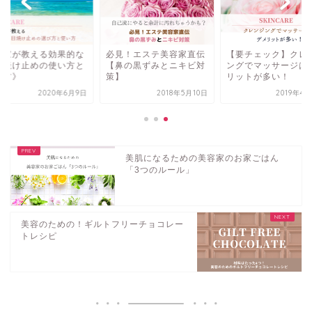
容家が教える効果的な
必見！エステ美容家直伝
【要チェック】クレ
日焼け止めの使い方と
【鼻の黒ずみとニキビ対
ングでマッサージは
び方》
策】
リットが多い！
2020年6月9日
2018年5月10日
2019年4
美肌になるための美容家のお家ごはん
「3つのルール」
美容のための！ギルトフリーチョコレー
トレシピ