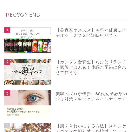
RECCOMEND
1
【美容家オススメ】美容と健康にイ
チオシ！オススメ調味料リスト
2
【カンタン食養生】おひとりランチ
も家族ごはんも！体調と季節に合わ
せて作ろう！
3
美容のプロが伝授！30代女子必須の
シミ対策スキンケア＆インナーケア
4
【肌をきれいにする方法】スキンケ
アコスメの切り替えを検討している