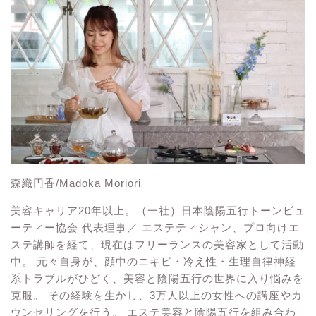
森織円香/Madoka Moriori
美容キャリア20年以上。（一社）日本陰陽五行トーンビュ
ーティー協会 代表理事／ エステティシャン、プロ向けエ
ステ講師を経て、現在はフリーランスの美容家として活動
中。 元々自身が、顔中のニキビ・冷え性・生理自律神経
系トラブルがひどく、美容と陰陽五行の世界に入り悩みを
克服。 その経験を生かし、3万人以上の女性への講座やカ
ウンセリングを行う。 エステ美容と陰陽五行を組み合わ