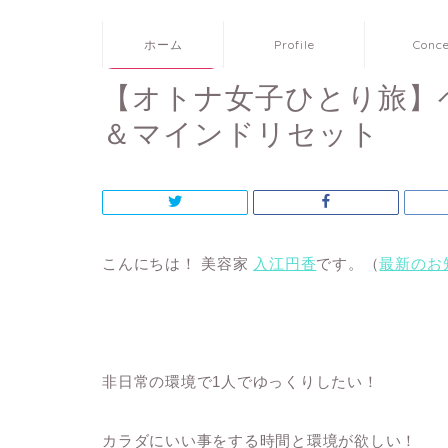
ホーム
Profile
Conc
美容家の旅シリーズ
【オトナ女子ひとり旅】
＆マインドリセット
こんにちは！ 美容家
入江円香
です。（
最新のお
非日常の環境で1人でゆっくりしたい！
カラダにいい事をする時間と環境が欲しい！