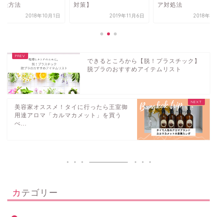
策】
ア対処法
の解決方法
2019年11月6日
2018年11月7日
2018年1
できるところから【脱！プラスチック】
脱プラのおすすめアイテムリスト
美容家オススメ！タイに行ったら王室御
用達アロマ「カルマカメット」を買う
べ...
カテゴリー