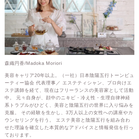
森織円香/Madoka Moriori
美容キャリア20年以上。（一社）日本陰陽五行トーンビュ
ーティー協会 代表理事／ エステティシャン、プロ向けエ
ステ講師を経て、現在はフリーランスの美容家として活動
中。 元々自身が、顔中のニキビ・冷え性・生理自律神経
系トラブルがひどく、美容と陰陽五行の世界に入り悩みを
克服。 その経験を生かし、3万人以上の女性への講座やカ
ウンセリングを行う。 エステ美容と陰陽五行を組み合わ
せた理論を確立した本質的なアドバイスと情報発信を行っ
ております。