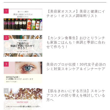
1
【美容家オススメ】美容と健康にイ
チオシ！オススメ調味料リスト
2
【カンタン食養生】おひとりランチ
も家族ごはんも！体調と季節に合わ
せて作ろう！
3
美容のプロが伝授！30代女子必須の
シミ対策スキンケア＆インナーケア
4
【肌をきれいにする方法】スキンケ
アコスメの切り替えを検討している
方へ