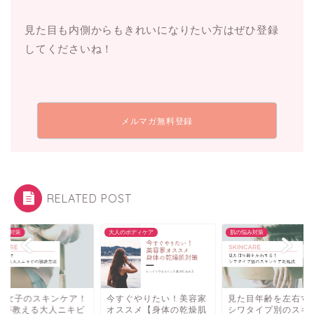
見た目も内側からもきれいになりたい方はぜひ登録
してくださいね！
メルマガ無料登録
RELATED POST
のボディケア
肌の悩み対策
肌の悩み対策
すぐやりたい！美容家
見た目年齢を左右する！
30代女子のスキンケ
ススメ【身体の乾燥肌
シワタイプ別のスキンケ
プロが教える大人ニ