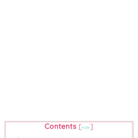
Contents
[
]
hide