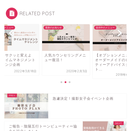
RELATED POST
のお知らせ
提供中のメニュー
提供中のメニュー
気カウンセリングメニ
【オプションメニュー】
現実をサクッと変え
ー復活！
オーダーメイドのビュー
う！タイムマネジメ
ティーアドバイスシー
チャレンジ企画
ト...
2020年2月3日
2022年3
2018年6月26日
急遽決定！撮影女子会イベント企画
ご報告・陰陽五行トーンビューティー協