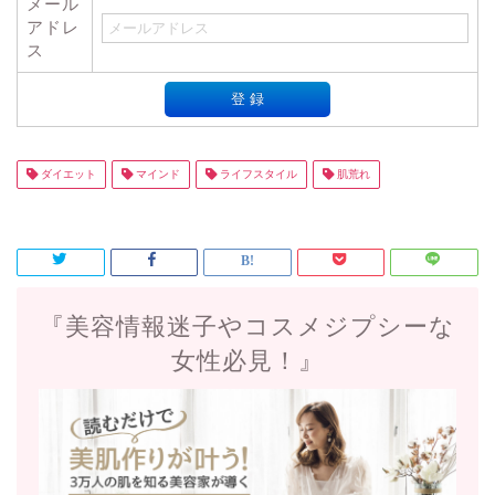
メール
アドレ
ス
ダイエット
マインド
ライフスタイル
肌荒れ
『美容情報迷子やコスメジプシーな
女性必見！』