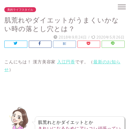
美的ライフスタイル
肌荒れやダイエットがうまくいかな
い時の落とし穴とは？
2018年9月24日
/
2020年5月26日
こんにちは！ 漢方美容家
入江円香
です。（
最新のお知ら
せ
）
肌荒れとかダイエットとか
きれいになるためにアレコレ頑張ってい