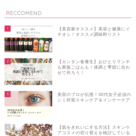
RECCOMEND
1
【美容家オススメ】美容と健康にイ
チオシ！オススメ調味料リスト
2
【カンタン食養生】おひとりランチ
も家族ごはんも！体調と季節に合わ
せて作ろう！
3
美容のプロが伝授！30代女子必須の
シミ対策スキンケア＆インナーケア
4
【肌をきれいにする方法】スキンケ
アコスメの切り替えを検討している