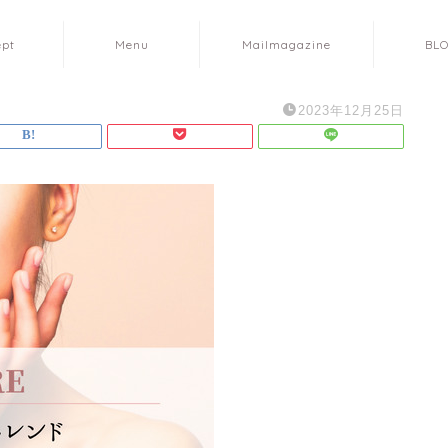
ept
Menu
Mailmagazine
BL
2023年12月25日