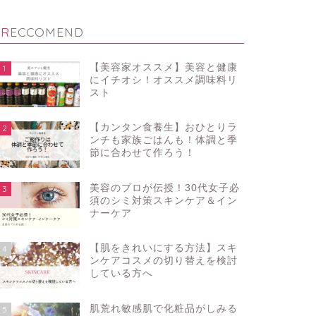
RECCOMEND
【美容家オススメ】美容と健康
1
にイチオシ！オススメ調味料リ
スト
【カンタン食養生】おひとりラ
2
ンチも家族ごはんも！体調と季
節に合わせて作ろう！
美容のプロが伝授！30代女子必
3
須のシミ対策スキンケア＆イン
ナーケア
【肌をきれいにする方法】スキ
4
ンケアコスメの切り替えを検討
している方へ
肌荒れ敏感肌で化粧品がしみる
5