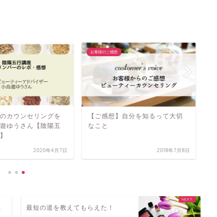
お客様のご感想
お
体
のカウンセリングを
【ご感想】自分を知るって大切
の
遊ゆうさん【陰陽五
なこと
】
2020年4月7日
2018年7月8日
れ
最短の道を教えてもらえた！