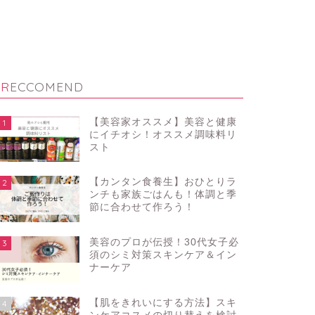
RECCOMEND
【美容家オススメ】美容と健康
1
にイチオシ！オススメ調味料リ
スト
【カンタン食養生】おひとりラ
2
ンチも家族ごはんも！体調と季
節に合わせて作ろう！
美容のプロが伝授！30代女子必
3
須のシミ対策スキンケア＆イン
ナーケア
【肌をきれいにする方法】スキ
4