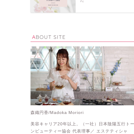
た
ABOUT SITE
森織円香/Madoka Moriori
美容キャリア20年以上。（一社）日本陰陽五行ト
ンビューティー協会 代表理事／ エステティシャ