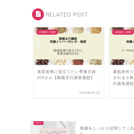
RELATED POST
お客様のご感想
お客様のご感想
るって大切
体質改善に役立てたい専業主婦
素肌美作り
のSさん【陰陽五行講座感想】
される小鳥
行講座感想
2018年7月8日
2020年4月7日
根拠をしっかり説明してく