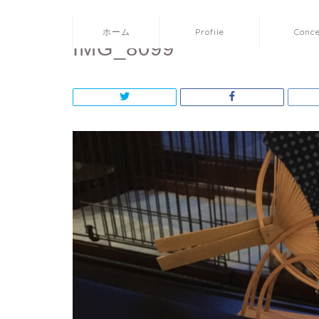
ホーム
Profile
Conc
IMG_8099