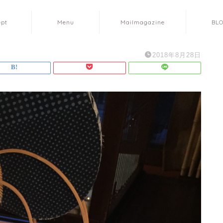
ept
Menu
Mailmagazine
BL
2018年8月28日