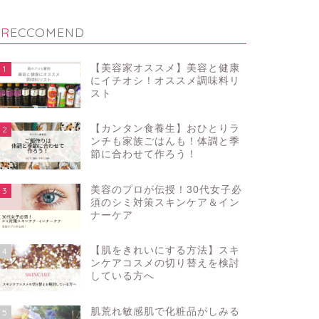
RECCOMEND
【美容家オススメ】美容と健康
1
にイチオシ！オススメ調味料リ
スト
【カンタン食養生】おひとりラ
2
ンチも家族ごはんも！体調と季
節に合わせて作ろう！
美容のプロが伝授！30代女子必
3
須のシミ対策スキンケア＆イン
ナーケア
【肌をきれいにする方法】スキ
4
ンケアコスメの切り替えを検討
している方へ
肌荒れ敏感肌で化粧品がしみる
5